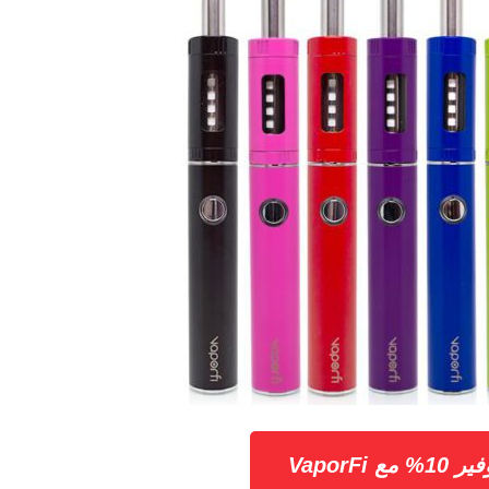
مع VaporFi