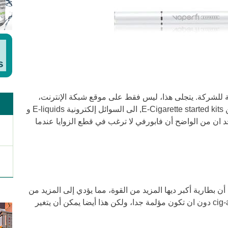
s
V هو الكفاءة المهنية للشركة. يتجلى هذا، ليس فقط على موقع شبكة الإنترنت،
ولكن أيضا منتجاتها. يبيعون كل شئ بدايةً من E-Cigarette started kits, الى السوائل إلكترونية E-liquids و
 ان من الواضح أن فابورفي لا ترغب في قطع الزوايا عندما
ن بطارية أكبر ديها المزيد من القوة، مما يؤدي إلى المزيد من
الإنتاج بخار. إحساس الحلق كبير يشبه cig-a-like دون ان تكون مؤلمة جدا، ولكن هذا أيضا يمكن أن يتغير