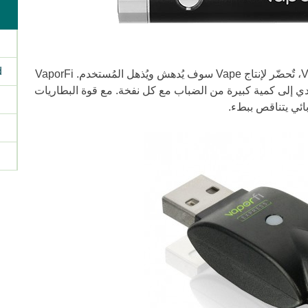
d
عندما نتحدث عن التنافر رفيع المستوى، Vox، تٌحضّر لإنتاج Vape سوف يُدهش ويُذهل المُستخدم. VaporFi
 تؤدي إلى كمية كبيرة من الضباب مع كل نفخة. مع قوة البطاريات
بائي يتناقص ببطء.