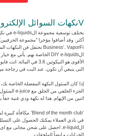
Vنكهات السوائل الإلكترونية من VaporFi
يختلف توسع
Business’. VaporFi تحتفل ف
الأقوى هو النيكوتين 3.6 ف
التى ينبغي أن تكون. عند البت في زجاجة من e-juice، الاختيار بين أما واحدة، مزدوجة أو ثلاثية الن
الجزء الخلفي
اثنين من الإبهام. هذا له نكهة ودي غنية حقاً
في نادي العملاء يمكنك الحصول على التسلل
الخزانات و ايضاً الملحقات.