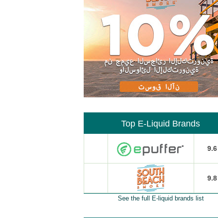
Top E-Liquid Brands
9.6
9.8
See the full E-liquid brands list