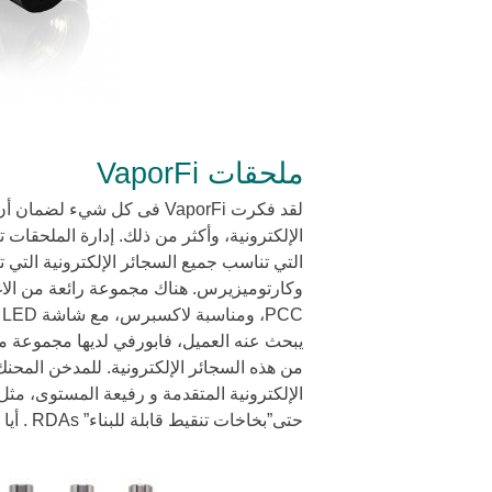
ملحقات VaporFi
لقد فكرت VaporFi فى كل شي
الإلكترونية، وأكثر من ذلك. إدارة الملحقات
التي تناسب جميع السجائر الإلكترونية التي 
وكارتوميزيرس. هناك مجموعة رائعة من الاغل
C
الإلكترونية المتقدمة و رفيعة المستوى، مثل
حتى”بخاخات تنقيط قابلة للبناء” RDAs . أيا كان هذا البند، فابورفي تقوم بتوفيره.