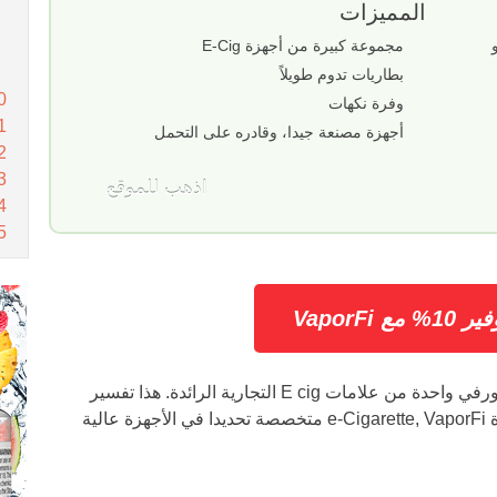
المميزات
 E-Liquids او
مجموعة كبيرة من أجهزة E-Cig
بطاريات تدوم طويلاً
وفرة نكهات
أجهزة مصنعة جيدا، وقادره على التحمل
اذهب للموقع
مع VaporFi
VaporFi معروف رسميا بمنطقة البخار، فابورفي واحدة من علامات E cig التجارية الرائدة. هذا تفسير
شخصي عند شراء أول جهاز. مع وفرة اجهزة e-Cigarette, VaporFi متخصصة تحديدا في الأجهزة عالية