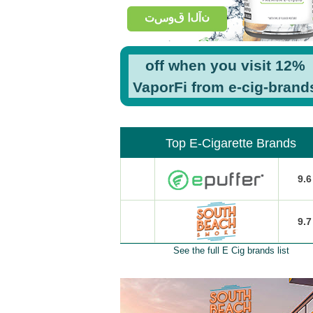
12% off when you visit
VaporFi from e-cig-brand
Top E-Cigarette Brands
9.6
9.7
See the full E Cig brands list