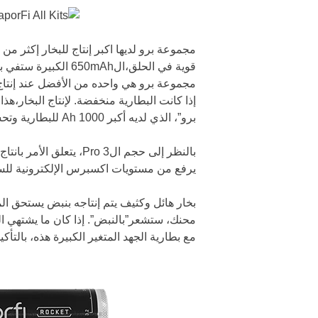
مجموعة برو لديها اكبر إنتاج للبخار إكثر من
مجموعة برو هي واحده من الأفضل عند إنتاج 
إذا كانت البطارية منخفضة. لإنتاج البخار،هذ
برو”، الذي لديه أكبر 1000 Ah للبطارية وتحسين التكنولوجيا لوضع معيار للمحترفين.
بالنظر إلى حجم الPro 3،
يرفع من مستويات اكسبرس الإلكترونية للسجائ
محنك، ستشعر”بالنبض”. إذا كان ما يشتهي ا
مع بطارية الجهد المتغير الكبيرة هذه، بالتأ