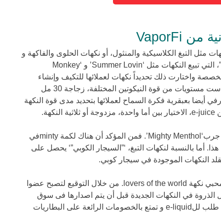
ية مجموعة الe-liquids في نكهات مثل التبغ الكلاسيكية والمنثول، أو نكهات الحلوى والفاكهة و
أكثر. وقد أضافوا مؤخرا “مجموعة الحرفيين”، التي تبيع النكهات مثل ‘Summer Lovin’ و ‘Monkey
ن النكهات المخصصة واختارت ذلك تحديداً نكهات لعملائها للتكيف وإنشاء
الDIY e-liquids الخاصة بهم. يأتي مع خيار ست مستويات من قوة النيكوتين المختلفة، زجاجة 30 مل
ي المائة. اتت فابورفي أيضا بعبقرية فكرة السماح لعملائها بتحديد مدى قوة النكهة
كهة.
إذا كان المنثول النكهة المفضلة الخاصة بك، جرب‘Mighty Menthol’. فمن المؤكد أن هناك لكمة mintyفي
 من الحلق مع e-juice المنثول هذا. أما بالنسبة لنكهات التبغ، ‘”السيجار الكوبي”‘ يحصل على
 يقلد النكهات الموجودة في سيجار كوبي.
‘Blend of the month club’ مكافأة كبيرة لمحبي نكهة lovers of the world. من خلال التوقيع لتصبح عضوا
 الذروة في النكهات الجديدة قبل أن يتم اصدارها فى سوق
الe-liquid. احصل على شحن مجانى مع اى طلب للe-liquid و تمتع بالخصومات الرائعة على البطاريات