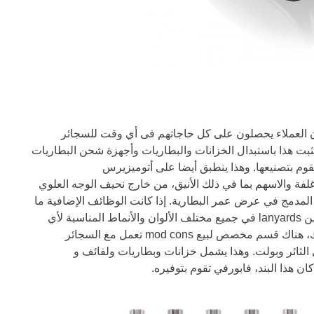
ء لضمان أن العملاء يحصلون على كل حاجاتهم فى أي وقت للسجائر
 تثبت هذا باستبدال الخزانات والبطاريات وأجهزة شحن البطاريات
تقوم بتصنيعها. وهذا ينطبق أيضا على أتوميزيرس
فة والاسهم بما في ذلك الأنيق، من خارج نحيف الوجه العلوي
PC، ومناسبة لاكسبرس، مع شاشة LED المدمج في عرض عمر البطارية. إذا كانت الوظائف الإضافية ما
يبحث عنه العميل، فابورفي لديها مجموعة من lanyards في جميع مختلف الألوان والأنماط المناسبة لأي
من هذه السجائر الإلكترونية. للمدخن المحنك، هناك قسم مخصص لبيع mod cons تعمل مع السجائر
 الثائر وبولت. وهذا يشمل خزانات وبطاريات ولفائف و