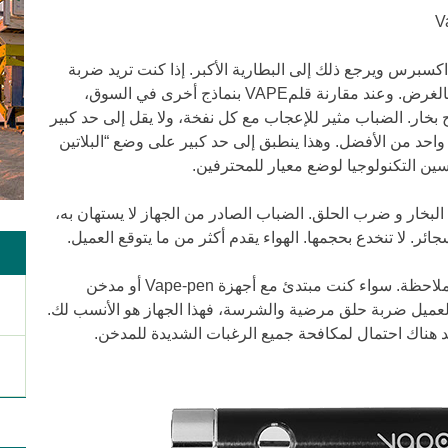
 اكسبرس ويرجع ذلك إلى البطارية الأكبر. إذا كنت تريد ضربة
قوية في الحلق،ال650mAh الكبيرة ستفي بالغرض. وعند مقارنة قلمVAPE بنماذج أخرى في السوق،
بخار. الضباب مثير للإعجاب مع كل نفخة، ولا يقل إلى حد كبير
ا واحد من الأفضل. وهذا ينطبق إلى حد كبير على وضع “البلاتين
 يتعلق الأمر بانتاج البخار و ضرب الحلق. الضباب الصادر من الجهاز لا يستهان به،
ر. لا تنخدع بحجمها. الهواء يقدم أكثر من ما يتوقع العميل.
بخار هائل وكثيف يتم إنتاجه بنبض يستحق الملاحظة. سواء كنت مبتدئ مع أجهزة Vape-pen أو مدخن
لعميل ضربة حلق مرضية والشرسة، فهذا الجهاز هو الأنسب لك.
كيد هناك احتمال لمكافحة جميع الرغبات الشديدة للمدخن.