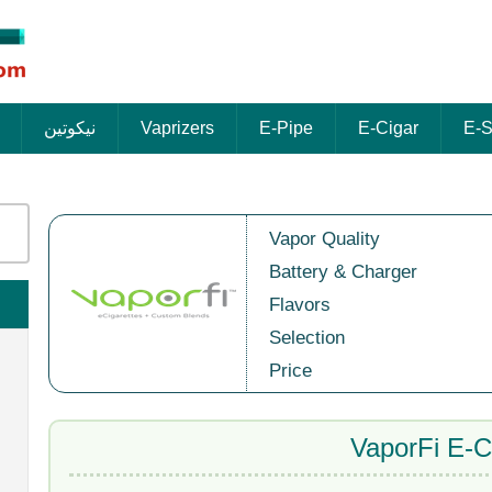
E-S
E-Cigar
E-Pipe
Vaprizers
نيكوتين
Vapor Quality
Battery & Charger
Flavors
Selection
Price