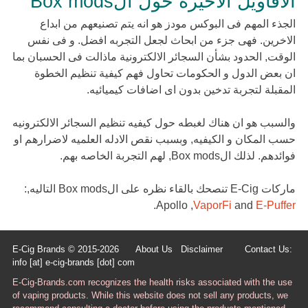
الاقاويل الاخيرة حول الBox mods
الجذء المهم فى البوكس مودز هو انه يتم تصنيعهم من ابداع
الاخرين. فهى جزء من ابحاث لجعل التجربه افضل. و فى نفس
الوقت, الحدود بشأن السجائر الالكترونية ماذالت فى الحسبان بما
ان بعض الدول و الحكومات تحاول فهم كيفية تنظيم الخطوة
المقبلة لتجربة تدخين بدون اى اضافات كيميائيه.
والسبب هو ان هناك لغبطه حول كيفيه تنظيم السجائر الالكترونيه
حسب المكان و الكيفيه, وبسبب نقص الادله العلميه لاضرارهم او
فوائدهم. لذلك الBox mods, لهم التجربة الخاصه بهم.
ماركات E-Cig تنصحك بالقاء نظره على الBox mods التاليه,:
.
Apollo ,
VaporFi
and
E-Puffer
E-Cig Brands © 2015-2026
About Us
Disclaimer
Contact Us:
info [at] e-cig-brands [dot] com
E-Cig-Brands.com recognizes the health risks associated with the use
of vaping products. While this website does not sell any products, we