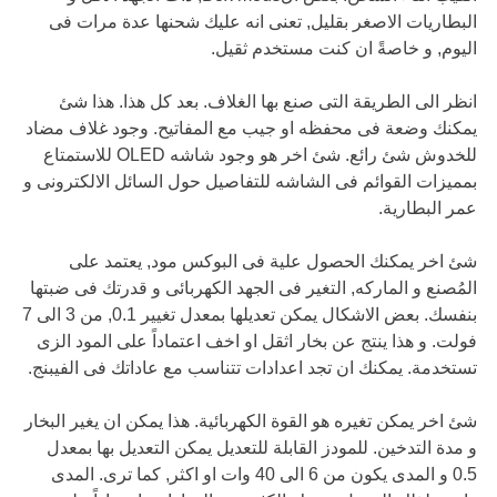
البطاريات الاصغر بقليل, تعنى انه عليك شحنها عدة مرات فى
اليوم, و خاصةً ان كنت مستخدم ثقيل.
انظر الى الطريقة التى صنع بها الغلاف. بعد كل هذا. هذا شئ
يمكنك وضعة فى محفظه او جيب مع المفاتيح. وجود غلاف مضاد
للخدوش شئ رائع. شئ اخر هو وجود شاشه OLED للاستمتاع
بمميزات القوائم فى الشاشه للتفاصيل حول السائل الالكترونى و
عمر البطارية.
شئ اخر يمكنك الحصول علية فى البوكس مود, يعتمد على
المُصنع و الماركه, التغير فى الجهد الكهربائى و قدرتك فى ضبتها
بنفسك. بعض الاشكال يمكن تعديلها بمعدل تغيير 0.1, من 3 الى 7
فولت. و هذا ينتج عن بخار اثقل او اخف اعتماداً على المود الزى
تستخدمة. يمكنك ان تجد اعدادات تتناسب مع عاداتك فى الفيبنج.
شئ اخر يمكن تغيره هو القوة الكهربائية. هذا يمكن ان يغير البخار
و مدة التدخين. للمودز القابلة للتعديل يمكن التعديل بها بمعدل
0.5 و المدى يكون من 6 الى 40 وات او اكثر, كما ترى. المدى