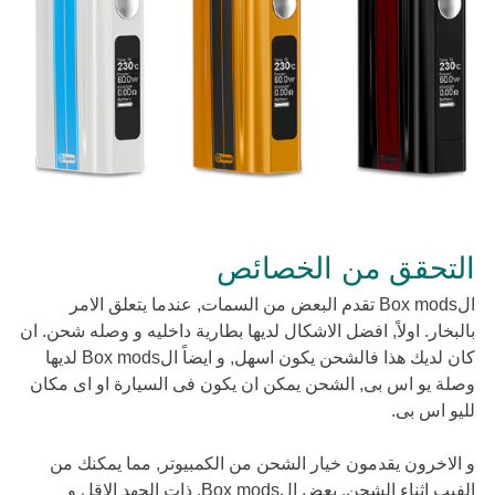
التحقق من الخصائص
الBox mods تقدم البعض من السمات, عندما يتعلق الامر
بالبخار. اولاً, افضل الاشكال لديها بطارية داخليه و وصله شحن. ان
كان لديك هذا فالشحن يكون اسهل, و ايضاً الBox mods لديها
وصلة يو اس بى, الشحن يمكن ان يكون فى السيارة او اى مكان
لليو اس بى.
و الاخرون يقدمون خيار الشحن من الكمبيوتر, مما يمكنك من
الفيب اثناء الشحن. بعض الBox mods, ذات الجهد الاقل و