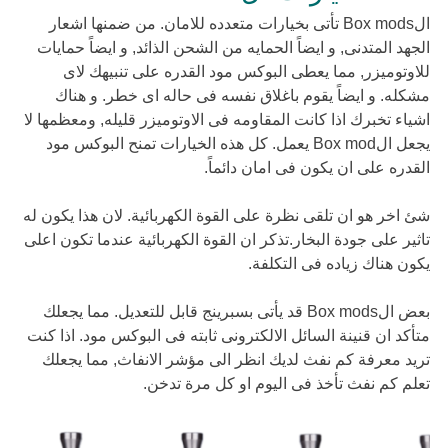
الBox mods تأتى بخيارات متعدده للامان. من ضمنها اشعار
الجهد المتدنى, و ايضاً الحمايه من الشحن الذائد, و ايضاً حمايات
للاوتوميزر, مما يعطى البوكس مود القدره على تنبيهك لاى
مشكله. و ايضاً يقوم باغلاق نفسه فى حاله اى خطر. و هناك
اشياء تخبرك اذا كانت المقاومه فى الاوتوميزر قليله, ومعظمها لا
يجعل الBox mod يعمل. كل هذه الخيارات تمنح البوكس مود
القدره على ان يكون فى امان دائماً.
شئ اخر هو ان تلقى نظرة على القوة الكهربائية. لان هذا يكون له
تاثير على جودة البخار.تذكر ان القوة الكهربائية عندما تكون اعلى
يكون هناك زياده فى التكلفة.
بعض الBox mods قد يأتى بسبرينج قابل للتعديل. مما يجعلك
متأكد ان قنينة السائل الالكترونى ثابته فى البوكس مود. اذا كنت
تريد معرفة كم نفث لديك انظر الى مؤشر الانفاث, مما يجعلك
تعلم كم نفث تأخذ فى اليوم او كل مرة تدخن.