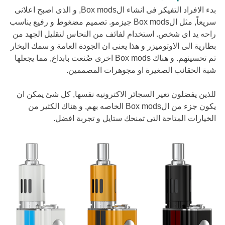
بدء الافراد التفيكر فى انشاء الBox mods, و الذى اصبح اعلانى
سريعاً, مثل الBox mods جيزمو. تصميم مضغوط و رفيع يناسب
راحه يد اى شخص. استخدام لفائف من النحاس لتقليل الجهد من
بطارية الى الاوتوميزر و هذا يعنى ان الجودة العامة و سمك البخار
تم تحسينهم. و هناك Box mods اخرى صُنعت بابداع, مما يجعلها
شبة الحقائب الصغيرة او مجوهرات المصممين.
للذين يفضلون تغير السجائر الاكترونيه نفسها, كل شئ يمكن ان
يكون جزء من الBox mods الخاصه بهم, و هناك الكثير من
الخيارات المتاحة التى تمنحك ستايل و تجربة افضل.