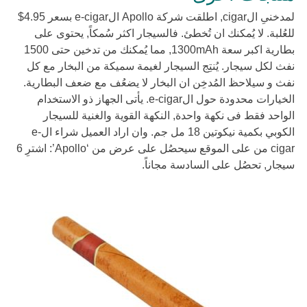
لمدخنىِ الcigar, اطلقت شركة Apollo الe-cigar بسعر 4.95$
للعُلبة. لا يُمكنك ان تُخطئ. فالسيجار اكثر سُمكاً, يحتوى على
بطارية اكبر سعة 1300mAh, مما يُمكنك من تدخين حتى 1500
نفث لكل سيجار. يُنتِج السيجار لغيمة سميكة من البخار مع كل
نفث و سيلاحظ المُدخِن ان البخار لا يضعُف مع ضعف البطارية.
الخيارات محدودة حول الe-cigar. يأتى الجهاز ذو الاستخدام
الواحد فقط فى نكهة واحدة, النكهة القوية والغنية للسيجار
الكوبي بكمية نيكوتين 18 مل جم. وان اراد العميل شراء الe-
cigar من على الموقع سيحصُل على عرض من ‘Apollo’: اشترِ 6
سيجار, تحصُل على السادسة مجاناً.