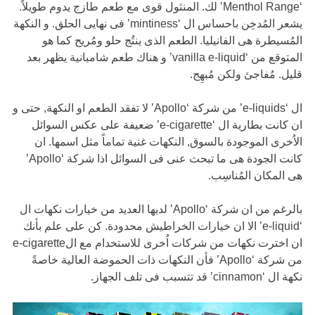
‘Menthol Range’ لك. المنثول قوى مع طعم طازج يدوم طويلاً.
يشعر المُدخِن باحساس ال ‘mintiness’ فى نهايى الحلق. و النكهة
المُسيطرة هى الفانيليا. الطعم الذى ينتُج حلو ومُريح كما هو
المتوقع من ‘vanilla e-liquid’ و هناك طعم شامبانية يظهر بعد
قليل. مُفاجئ ولكن مُبهِج.
ال ‘e-liquids’ من شركة ‘Apollo’ لا تفقد الطعم او النكهة, حتى و
ان كانت بطارية ال ‘e-cigarette’ ضعيفة على عكس السوائل
الاُخرى الموجودة بالسوق, النكهات غنية تماماً مثل اسمها. ان
كانت الجودة هى ما تبحث عنى فى السوائل اذا شركة ‘Apollo’
هى المكان المُناسِب.
بالرغم من ان شركة ‘Apollo’ لديها العديد من خيارات نكهات ال
‘e-liquid’ الا ان خيارات الخراطيش محدودة. كن على علم بأنك
ان اخترت نكهات من شركات اُخرى للاستخدام مع الe-cigarette
من شركة ‘Apollo’ فأن النكهات ذات الحموضة العالية خاصةً
نكهة ال ‘cinnamon’ قد تتسبب فى تلف الجهاز.