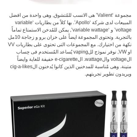
مجموعة ‘Valient’ هى الانسب للمُتشوق, وهى واحدة من افضل
المبيعات لدى شركة ‘Apollo’. بها كلاً من بطاريات ‘variable
voltage’ و ‘variable wattage’, يمكن للمُدخن الاستمتاع تماماً
بالتجربة. وتحتوى المجموعة ايضاً على خزان برو و زجاجة 10مل
نكهة من اختيارك. مع المجموعات التى تحتوى على بطاريات VV
او VW, نوفر نموذج للvaping يُساعد المُستخدم فى حِساب
الvoltage والwattage. الe-cigarette خفيفة للغاية وايضاً
متينة. وهى مُناسبة للمدخنين الذين كانوا يُدخنون الcig-a-likes
ويريدون تطوير تجربتهم.