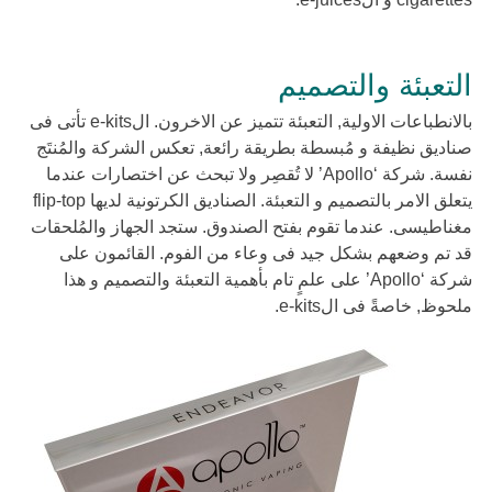
التعبئة والتصميم
بالانطباعات الاولية, التعبئة تتميز عن الاخرون. الe-kits تأتى فى
صناديق نظيفة و مُبسطة بطريقة رائعة, تعكس الشركة والمُنتَج
نفسة. شركة ‘Apollo’ لا تُقصِر ولا تبحث عن اختصارات عندما
يتعلق الامر بالتصميم و التعبئة. الصناديق الكرتونية لديها flip-top
مغناطيسى. عندما تقوم بفتح الصندوق. ستجد الجهاز والمُلحقات
قد تم وضعهم بشكل جيد فى وعاء من الفوم. القائمون على
شركة ‘Apollo’ على علمٍ تام بأهمية التعبئة والتصميم و هذا
ملحوظ, خاصةً فى الe-kits.