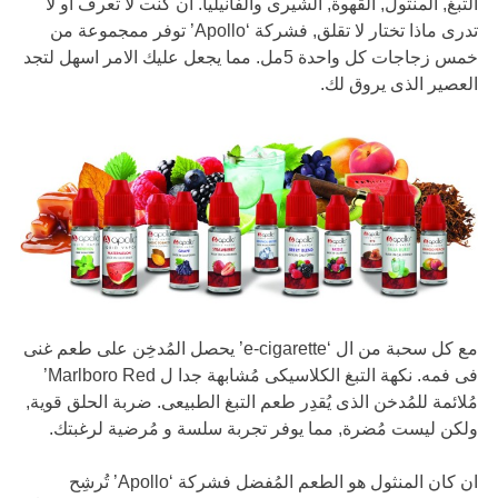
التبغ, المنثول, القهوة, الشيرى والفانيليا. ان كنت لا تعرف او لا
تدرى ماذا تختار لا تقلق, فشركة ‘Apollo’ توفر ممجموعة من
خمس زجاجات كل واحدة 5مل. مما يجعل عليك الامر اسهل لتجد
العصير الذى يروق لك.
مع كل سحبة من ال ‘e-cigarette’ يحصل المُدخِن على طعم غنى
فى فمه. نكهة التبغ الكلاسيكى مُشابهة جدا ل Marlboro Red’
مُلائمة للمُدخن الذى يُقدِر طعم التبغ الطبيعى. ضربة الحلق قوية,
ولكن ليست مُضرة, مما يوفر تجربة سلسة و مُرضية لرغبتك.
ان كان المنثول هو الطعم المُفضل فشركة ‘Apollo’ تُرشِح