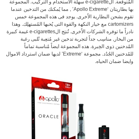
المُتوقعة. الe-cigarette سهلة الاستخدام و التركيب. المجموعة
بها بطاريتان ‘Apollo Extreme’ , مما يُمكنك من التدخين عندما
تقوم بشحن البطارية الاُخرى. يوجد فى هذه المجموعة خمس
cartomizers مع خيار النكهة والقوة التى يُحبها المُستهلِك. وهذا
نادراً ما توفره الشركات الاُخرى. تُنتِج الe-cigarettes غيمة كبيرة
من البخار, مناسِب جداً لتجربة تدخين غير مُتعِبة تُلبى رغبة
المُدخنين ذوى الخِبرة. هذه المجموعة ايضاً مُناسبة تماماً
للمُدخنين الجُدُد. مجموعة ‘Extreme’ لديها ضمان استرداد الاموال
وايضا ضمان الحياه.