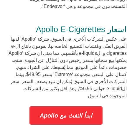
المُستخدمون فى مجموعة و هى ‘Endeavor’.
اسعار Apollo E-Cigarettes
على عكس الشركات الُاخرى فى السوق, شركة ‘Apollo’ لديها
الفريق الفنّى ومُنشات التصنيع الخاصه بها. يقومون بانتاج الe-
cigarettes و الe-liquids بأنفُسهم, مما يعنى ان شركة ‘Apollo’
يمكنها بيع منجاتها بسعر رخيص دون التنازُل عن الجودة. ستجد
خصومات دائماً على الموقع, مما يُشجعك على الشراء منهم.
كمثال على السعر, مجموعة ‘Extreme’ بسعر 49.95$, بينما
الشركات الاُخرى فى السوق يُمكن ان تبيع بضعف السعر. سعر
الe-liquid حوالى 6.95%, وهذا اقل بكثير من الشركات
الموجودة فى السوق.
ابدأ النفث مع Apollo