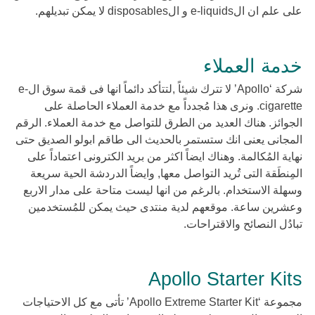
على علم ان الe-liquids و الdisposables لا يمكن تبديلهم.
خدمة العملاء
شركة ‘Apollo’ لا تترك شيئاً ,لتتأكد دائماً انها فى قمة سوق الe-
cigarette. ونرى هذا مُجدداً مع خدمة العملاء الحاصلة على
الجوائز. هناك العديد من الطرق للتواصل مع خدمة العملاء. الرقم
المجانى يعنى انك ستستمر بالحديث الى طاقم ابولو الصديق حتى
نهاية المُكالمة. وهناك ايضاً اكثر من بريد الكترونى اعتماداً على
المِنطَقة التى تُريد التواصل معها, وايضاً الدردشة الحية سريعة
وسهلة الاستخدام. بالرغم من انها ليست متاحة على مدار الاربع
وعشرين ساعة. موقعهم لدية منتدى حيث يمكن للمُستخدمين
تبادُل النصائح والاقتراحات.
Apollo Starter Kits
مجموعة ‘Apollo Extreme Starter Kit’ تأتى مع كل الاحتياجات