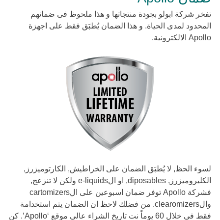
تفخر شركة ابولو بجودة منتجاتها و هذا ملحوظ فى ضمانهم
المحدود لمدى الحياة. و هذا الضمان يُطبَق فقط على اجهزة
Apollo الالكترونية.
لسوء الحظ, لا يُطبَق الضمان على الخراطيش, الكارتوميزرز,
الكليروميزرز, diposables, او الe-liquids ولكن لا تنزعج,
فشركة Apollo توفر ضمان اسبوعين على الcartomizers
والclearomizers. من فضلك لاحظ ان الضمان يتم استخدامة
فقط فى خلال 60 يوماً نت تاريخ الشراء عالى موقع ‘Apollo’. كن