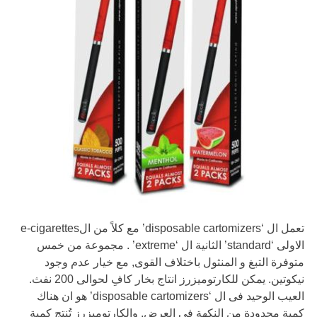
تعمل ال ‘disposable cartomizers’ مع كلاً من الe-cigarettes
الاولى ‘standard’ الثانية ال ‘extreme’ . مجموعة من خمس
متوفرة التبغ و المنثول باختلاف القوى, مع خيار عدم وجود
نيكوتين. يمكن للكارتوميزرز انتاج بخار كافِ لحوالى 200 نفث.
العيب الوحيد فى ال ‘disposable cartomizers’ هو ان هناك
كمية محدودة من النكهة فى العرض. والكارتوميزرز تُنتِج كمية