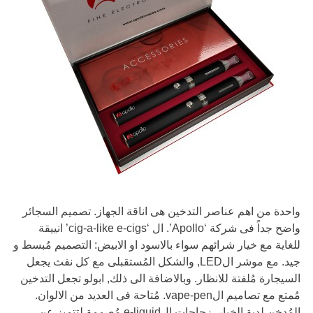
واحدة من اهم عناصر التدخين هى اناقة الجهاز. تصميم السجائر
واضح جداً فى شركة ‘Apollo’. ال ‘cig-a-like e-cigs’ انييقة
للغاية مع خيار شرائهم سواء بالاسود او الابيض: التصميم مُبسط و
جيد. مع موشر الLED, والشكل المُستقبلى مع كل نفث يجعل
السيجارة مُلفتة للانظار. وبالاضافة الى ذلك, ابولو تجعل التدخين
مُمتع مع تصاميم الvape-pen. مُتاحة فى العديد من الالوان.
المُدخِن لدية الخيار. زجاجات الe-liquid مُصممة لتتميز عن