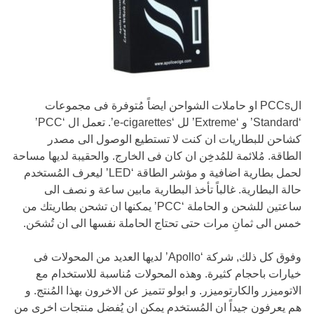
الPCCs او حاملات الشواحن ايضاً مُتوفرة فى مجموعات
‘Standard’ و ‘Extreme’ لل ‘e-cigarettes’. تعمل ال ‘PCC’
كشاحن للبطاريات ان كنت لا تستطيع الوصول الى مصدر
الطاقة. مُلائمة للمُدخِن ان كان فى الخارج. والحقيبة لديها مساحة
لحمل بطارية اضافية و مؤشر الطاقة ‘LED’ ليعرف المُستخدم
حالة البطارية. غالباً تأخذ البطارية مابين ساعة و نصف الى
ساعتين للشحن و الحاملة ‘PCC’ يمكنها ان تشحن بطاريتك من
خمس الى ثمانِ مرات حتى تحتاج الحاملة نفسها الى ان تُشحَن.
وفوق كل ذلك, شركة ‘Apollo’ لديها العديد من المحولات فى
خيارات باحجام كثيرة. وهذه المحولات مُناسبة للاستخدام مع
الاتوميزر والكارتوميزر. و ابولو تتميز عن الاخرون بهذا المُنتج. و
هم يعرفون جيداً ان المُستخدم يمكن ان يُفضل منتجات اخرى من