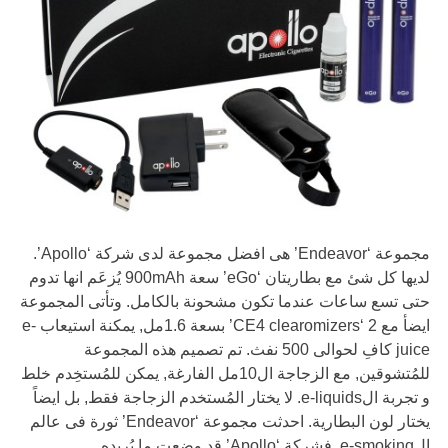
مجموعة ‘Endeavor’ هى افضل مجموعة لدى شركة ‘Apollo’.
لديها كل شئ مع بطاريتان ‘eGo’ سعة 900mAh يُزعَم انها تدوم
حتى تسع ساعات عندما تكون مشحونة بالكامل. وتأتى المجموعة
ايضأ مع 2 ‘CE4 clearomizers’ بسعة 1.6مل, يمكنة استيعاب e-
juice كافِ لحوالى 500 نفث. تم تصميم هذه المجموعة
للمُتشوقين, مع الزجاجة ال10مل الفارغة, يمكن للمُستخِدم خلط
و تجربة الe-liquids. لا يختار المُستخدم الزجاجة فقط, بل ايضاً
يختار لون البطارية. احدثت مجموعة ‘Endeavor’ ثورة فى عالم
الe-smoking. فشركة ‘Apollo’ قد وضعت ما يُريده