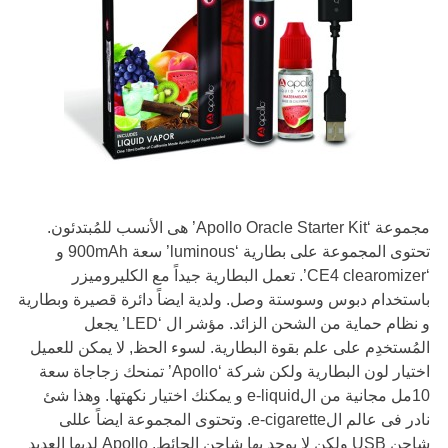
مجموعة ‘Apollo Oracle Starter Kit’ هى الأنسب للمُبتدئون.
تحتوى المجموعة على بطارية ‘luminous’ سعة 900mAh و
‘CE4 clearomizer’. تعمل البطارية جيداً مع الكليروميزر
باستخدام دبوس وسوستة وصل. ولدية ايضاً دائرة قصيرة وبطارية
و نظام حماية من الشحن الزائد. مؤشر ال ‘LED’ يجعل
المُستخدِم على علم بقوة البطارية. لسوء الحظ, لا يمكن للعميل
اختيار لون البطارية ولكن شركة ‘Apollo’ تمنحك زجاجاة سعة
10مل مجانية من الe-liquid و يمكنك اختيار نكهتها. وهذا شئ
نادر فى عالم الe-cigarette. وتحتوى المجموعة ايضاً عللى
شاحن USB ولكن لا يوجد بها شاحن الحائط. Apollo لديها العديد