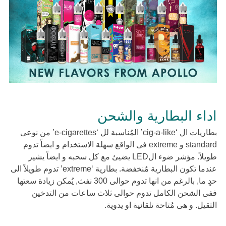
اداء البطارية والشحن
بطاريات ال ‘cig-a-like’ المُناسبة لل ‘e-cigarettes’ من نوعى
standard و extreme فى الواقع سهلة الاستخدام و ايضاً تدوم
طويلاً. مؤشر ضوء الLED يضيئ مع كل سحبه و ايضاً يشير
عندما تكون البطارية مُنخفضة. بطارية ‘extreme’ تدوم طويلاً الى
حدٍ ما, بالرغم من انها تدوم حوالى 300 نفث, يُمكن زيادة سعتها
ففى الشحن الكامل تدوم حوالى ثلاث ساعات من التدخين
الثقيل. و هى مُتاحة تلقائية او يدوية.