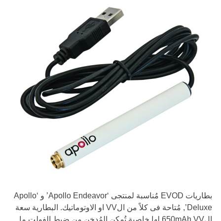
بطاريات EVOD مُناسبة لمنتجى ‘Apollo Endeavor’ و ‘Apollo
Deluxe’, مُتاحة فى كلاً من الVV او الاوتوماتيك. البطارية سعة
ال650mAh VV لها خاصية تُمكِن المُدخِن من ضبط الفولت ما