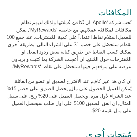
المكافئات
تُحب شركة ‘Apollo’ ان تُكافئ عُملائها ولذلك لديهم نظام
مكافئات لمكافئة عملائهم. مع خاصية ‘MyRewards’, يمكن
للعميل استلام نقاط اعتماداً على كمية المُشتريات. عند جمع 100
نقطة, ستحصُل على خصم 1$ على الشراء التالى. بطريقة اُخرى
يمكنك كسب النقاط عن طريق كتابة بعض ردود الفعل او
المُقترحات حول المُنتج. ان اُعجِبت الشركة بما كتبت و يريدون
عرضه على موقعهم حينها ستحصُل على نقاط ‘MyRewards’.
ان كان هذا غير كافِ, عند الاقتراح لصديق او عضو من العائلة,
يُمكن للعميل الحصول على مال, يحصل الصديق على خصم 15%
عند الشراء لأول مرة, ويحصل العميل على 20% رِبح. على سبيل
المثال, ان انفق الصديق 100$ على اول طلب سيحصل العميل
على مال بقيمة 20$.
مُنتجات اُخرى