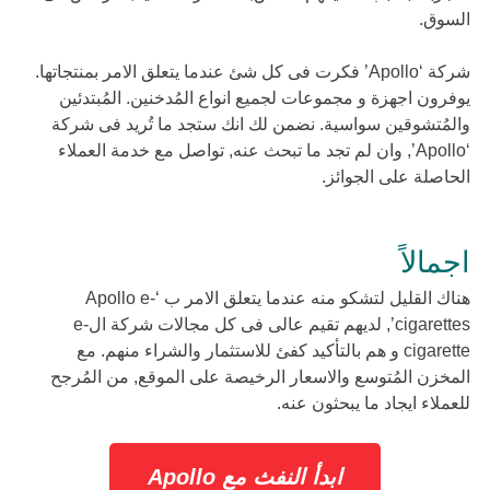
السوق.
شركة ‘Apollo’ فكرت فى كل شئ عندما يتعلق الامر بمنتجاتها.
يوفرون اجهزة و مجموعات لجميع انواع المُدخنين. المُبتدئين
والمُتشوقين سواسية. نضمن لك انك ستجد ما تُريد فى شركة
‘Apollo’, وان لم تجد ما تبحث عنه, تواصل مع خدمة العملاء
الحاصلة على الجوائز.
اجمالاً
هناك القليل لتشكو منه عندما يتعلق الامر ب ‘Apollo e-
cigarettes’, لديهم تقيم عالى فى كل مجالات شركة الe-
cigarette و هم بالتأكيد كفئ للاستثمار والشراء منهم. مع
المخزن المُتوسع والاسعار الرخيصة على الموقع, من المُرجح
للعملاء ايجاد ما يبحثون عنه.
ابدأ النفث مع Apollo