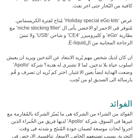
كافية من البُخار حتى اخر نفث.
عرض ‘Holiday special eGo kits’ مُتاح لفترة الكريسماس.
مُتوفر فى الاحمر او الاخضر, يأتى ال ‘niche stocking filler’ مع
بطارية ‘eGo’ و كليروميزر ‘CE4’ و شاحن ‘USB’ ولا تنسَ
الزجاجة المجانية من الE-liquid.
ان كان لديك شخص مهم يُريد الابتعاد عن التدخين ويريد ان يعيش
اسلوب حياة بلا تدخين, لما لا تشترى له هدية؟ شركة ‘Apollo’
وضعت الهداية ايضاً بعين الاعتبار. اختر كم تُريد ان تصرف و قُم
بارسالة الى الصديق او من تُحِب.
الفوائد
الفوائد من الشراء من الشركة هى ما يُميّز الشركة بالمُقارمة مع
غيرها فى السوق. شركة ‘Apollo’ لديها فريق من الخُبراء الذين
اجروا ابحاث موسعة لضمان جودة المُنتَج و شدته فى وقت
التجربة. بسبب تصنيعهم الخاص, الاسعار تنافسية, الارخص فى