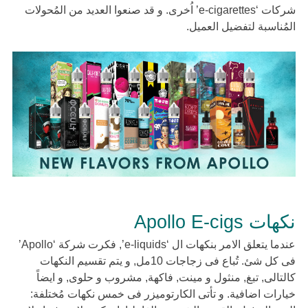
شركات ‘e-cigarettes’ اُخرى. و قد صنعوا العديد من المُحولات
المُناسبة لتفضيل العميل.
نكهات Apollo E-cigs
عندما يتعلق الامر بنكهات ال ‘e-liquids’, فكرت شركة ‘Apollo’
فى كل شئ. تُباع فى زجاجات 10مل, و يتم تقسيم النكهات
كالتالى, تبغ, منثول و مينت, فاكهة, مشروب و حلوى, و ايضاً
خيارات اضافية. و تأتى الكارتوميزر فى خمس نكهات مُختلفة: