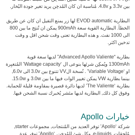
بين 3.3v و 4.8v. مُناسبة ان كان المُدخِن يريد تغير جودة البُخار.
البطارية EVOD automatic لها زر يمنع التفيل ان كان عن طريق
الخطأ. البطارية القوية سعة 900mAh يمكن ان تُنتِج ما بين 800
الى 1000 نفث. و هذه البطارية تعنى وقت شحن اقل و وقت
تدخين اكثر.
بطارية “Advanced Apollo Valiente” لديها سعة قوية
1300mAh ويُمكِن شرئها بنوعى ال ‘Wattage capacity’ المُتغيِرة
او ‘Variable Voltage’ . نُسخة الVV تتنوع بين 3.0v الى 6.0v,
بينما بطارية VW يمكن تغيير الوات فيها ما بين 3.0w و 15.0w.
بطارية ‘The Valiente’ لديها دائرة قصيرة بمقاومة قليلة للحماية.
وفوق كل ذلك, البطارية لديها مئشر يُخبرك نسبة الشحن فيها.
خيارات Apollo
شركة ‘Apollo’ توفر العديد من المُنتجات, مجموعات starter,
مُلحقات, e-liquids, وكل شئ للمُدخِن, ‘Apollo’ توفر عدة