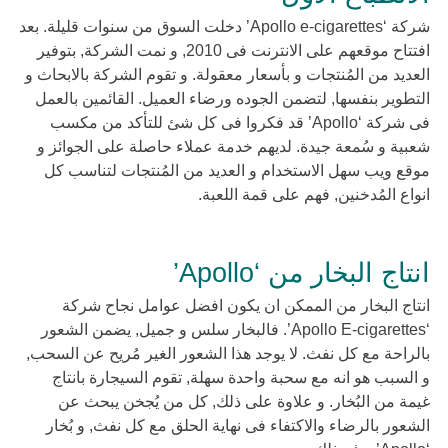
شركة ‘Apollo e-cigarettes’ دخلت السوق من سنوات قليلة. بعد
افتتاح موقعهم على الانترنت فى 2010, و نمت الشركة, بتوفير
العديد من المُنتجات و بأسعار معقولة. و تقوم الشركة بالابحاث و
التطوير بنفسها, لتضمن الجوده ورضاء العميل. القائمين بالعمل
فى شركة ‘Apollo’ قد فكروا فى كل شئ للتأكد من مكسب
شعبية و سُمعة جيدة. لديهم خدمة عملاء حاصلة على الجوائز و
موقع ويب سهل الاستخدام و العديد من المُنتجات لتناسب كل
انواع المُدخنين, فهم على قمة اللعبة.
انتاج البخار من ‘Apollo’
انتاج البخار من الممكن ان يكون افضل عوامل نجاح شركة
‘Apollo E-cigarettes’. فالبخار سلس و جميل, يضمن الشعور
بالراحة مع كل نفث. لا يوجد هذا الشعور الغير مُريح عن السحب,
و السبب هو انه مع سحبة واحدة سهلة, تقوم السيجارة بانتاج
غيمة من البُخار. و علاوة على ذلك, كل من يُجخن يبحث عن
الشعور بالرضاء والاكتفاء فى نهاية الحلق مع كل نفث, و بُخار