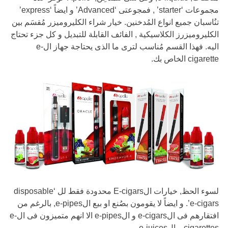
مجموعات ‘starter’ , فمجوعتى ‘Advanced’ و ايضاً ‘express’
تنُاسبان جميع انواع المُدخنين. خيار شراء الكليروميزر مُقسَم بين
الكليروميزرز الكلاسيكية , الفائف القابلة للتبديل و كل جزء تحتاج
اليه. فهذا القسم مُناسب لترى ما الذى يحتاجة جهاز الe-
cigarette الخاص بك.
لسوء الحظ, خيارات الE-cigars محدودة فقط لل ‘disposable
e-cigars’. و ايضاً لا يقومون بصُنع او بيع الe-pipes, بالرغم من
افتقارهم فى الe-cigars و الe-pipes الا انهم متميزون فى الe-
cigarettes و الe-juices.