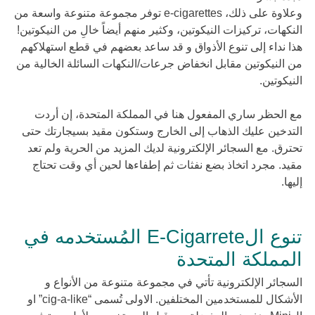
وعلاوة على ذلك، e-cigarettes توفر مجموعة متنوعة واسعة من
النكهات، تركيزات النيكوتين، وكثير منهم أيضاً خالِ من النيكوتين!
هذا نداء إلى تنوع اﻷذواق و قد ساعد بعضهم في قطع استهلاكهم
من النيكوتين مقابل انخفاض جرعات/النكهات السائلة الخالية من
النيكوتين.
مع الحظر ساري المفعول هنا في المملكة المتحدة، إن أردت
التدخين عليك الذهاب إلى الخارج وستكون مقيد بسيجارتك حتى
تحترق. مع السجائر الإلكترونية لديك المزيد من الحرية ولم تعد
مقيد. مجرد اتخاذ بضع نفثات ثم إطفاءها لحين أي وقت تحتاج
إليها.
تنوع الE-Cigarrete المُستخدمه في
المملكة المتحدة
السجائر الإلكترونية تأتي في مجموعة متنوعة من الأنواع و
الأشكال للمستخدمين المختلفين. الاولى تُسمى “cig-a-like” او