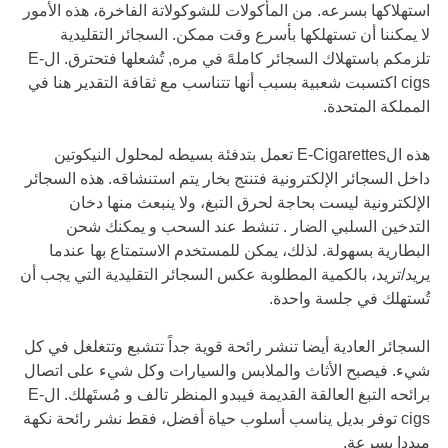
استهلاكها بسرعه. من المأكولات للشوكولاتة الفاخرة، هذه الأمور
لا يمكننا أن تستهلكها بأسرع وقت ممكن. السجائر التقليدية
تلزمكم باستهلاك السجائر كاملهً في مره, تُشعلها فتحترق. الE-
cigs اكتسبت شعبية بسبب أنها تتناسب مع ثقافة التقدير هنا في
المملكة المتحدة.
هذه الE-Cigarettes تعمل بتدفئة بسيطه لمحلول النيكوتين
داخل السجائر الإلكترونية فتنتج بخار يتم استنشاقه. هذه السجائر
الإلكترونية ليست بحاجة لحرق التبغ، ولا ينبعث منها دخان
التدخين السلبي الضار . تنشط عند السحب و يمكنك شحن
البطارية بسهولة. لذلك، يمكن للمستخدم الاستمتاع بها عندما
يريد/تريد، بالكمية المطلوبة عكس السجائر التقليدية التي يجب أن
تُستهلك في جلسة واحدة.
السجائر العادية أيضا تنشر رائحة قوية جداً تتشبع وتتغلغل في كل
شيء. فيصبح الأثاث والملابس والسيارات وكل شيء على اتصال
برائحه التبغ العالقة القديمة فيبدو المنظر تالف و مُستَهلك. الE-
cigs توفر بديل يناسب أسلوب حياة أفضل، فقط نشر رائحة نكهة
مبددا بسرعة.