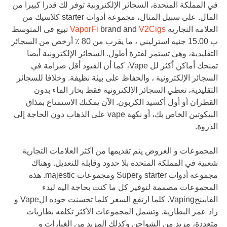
في المملكة المتحدة، السجائر الإلكترونية توفر لك قدرا كبيرا من
المال. على سبيل المثال، مجموعة أدوات starter كلاسيك من
العلامه التجاريه
V2Cigs
brand and
VaporFi
تبيع فى المتوسط
ب 15.00 جنيه استرليني ، ما يقرب من 80 ٪ أرخص من السجائر
التقليدية، وهى تستمر لفترة أطول. السجائر الإلكترونية أيضا
تمنحك أماكن أكثر لل Vape، كما أن القيود أقل صرامة في
السجائر الإلكترونية ، والحفاظ على بيئة نظيفة. وخلافا للسجائر
التقليدية، تعطي السجائر الإلكترونية فقط بخار الماء بدون
القطران أو أول أكسيد الكربون. الآن يمكنك الاستمتاع بمذاق
النيكوتين الخاص بك، أو نكهة vape على الذهاب دون الحاجة إلى
الذروة.
المجموعات و العروض يتم تقديمها من اكثر العلامات التجارية
شعبية في المملكة المتحدة بلا حدود وقابلة للتعديل. وهناك
مجموعة أدوات starter وSuper ومجموعات majestic. هذه
المجموعات مصممة لتوفير كل ما كنت بحاجة اليه لبدء
الفابينجVaping. كلما ارتفع السعر كلما تحسنت جوده الVape و
زاد عمر البطارية. وتشمل المجموعات الأكثر تكلفه بطاريات
متعددة، مزيد من الشواحن وكذلك المزيد من الغيارات و