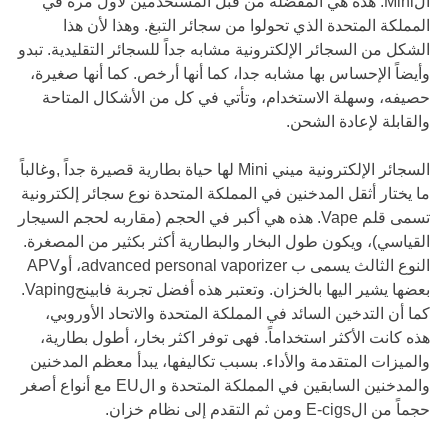
الMini. هذه هي المفضلة من قبل المستخدمين لأول مرة في
المملكة المتحدة الذي تحولوا من سجائر التبغ. وهذا لأن هذا
الشكل من السجائر الإلكترونية مشابه جداً للسجائر التقليدية. تبدو
وأيضاً الإحساس بها مشابه جدا، كما أنها أرخص. كما أنها صغيرة،
حصيفه، وسهلة الاستخدام، وتأتي في كل من الأشكال المتاحة
والقابلة لإعادة الشحن.
السجائر الإلكترونية ميني Mini لها حياة بطارية قصيرة جداً ,وغالباً
ما يختار أثقل المدخنين في المملكة المتحدة نوع سجائر إلكترونية
تسمى قلم Vape. هذه هي أكبر في الحجم (مقاربه لحجم السيجار
القياسي)، ويكون طول البخار والبطارية أكثر بكثير من المصغرة.
النوع الثالث يسمى ب advanced personal vaporizer، أوAPV
بعضها يشير اليها بالخزان. وتعتبر هذه أفضل تجربة فابينجVaping.
كما أن التدخين السائد في المملكة المتحدة والاتحاد الأوروبي،
هذه كانت الأكثر استخداماً. فهى توفر اكثر بخار، أطول بطارية،
والميزات المتقدمة والأداء. بسبب تكاليفها، يبدأ معظم المدخنين
والمدخنين السابقين في المملكة المتحدة و الEU مع أنواع أصغر
حجماً من الE-cigs ومن ثم التقدم إلى نظام خزان.