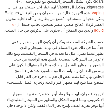
cigars تكون بشكل السيجار التقليدي مع تكنولوجيه ال e-
cigarettes. وهكذا، ال Vapers لهم خيار آخر لاستخدامها في ال
Vaping
. هذه الأجهزة خالية من القطران و من التبغ. ال E-cigars
يمكن نفخها و استنشاقها. مُصنع من بطاريه, و آداه داخليه لتحويل
العطر لرذاذ, مُعالج صغير, عنصر تسخين, بجانب خليط ال
e-
liquid
وألذي من الممكن أن يحتوى على نيكوتين في حال الطلب.
حسب الشركة المصنعة، يمكن أن يكون للجهاز مظهر واقعي
جداً، بما في ذلك ضوء الصمام في نهاية السيجار و الذي
يظهرعندما يضيء مثل ما يحدث في السيجار التقليدية. ومع ذلك،
لا توفر كل الشركات المصنعة للمنتج هذه الواقعية من حيث
الشعور و المظهر الشامل. ولذلك، يحتاج المستهلك ليكون على
بينه من الضمان و سياسات العودة للمورد عند شراء المنتج
الخاص بهم. كما تقدم بعض ال e-cigar جزء في الفم قابل
للمضغ،مما يتيح لهم مظهر أكثر واقعية وتجربة افضل للمستخدم.
لا يوجد قطران، لهب، ولا رماد أو رائحة مرتبطة بهذا السيجار
الالكترونى. بينما لديهم الشكل والمظهر من السيجار التقليدي،الا
أنها توفر تجربة انظف بإنتاج بخار الماء فقط، ولكن لا يوجد دخان