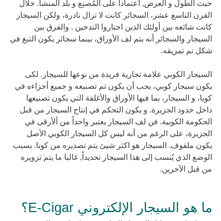
حيث الطول و العرض, اعتماداً على المُصنِع و بلد المنشأ. خلال
القرن التاسع عشر، السجائر كانت لا تزال نادرة، ولكن السيجار
كانت شائعه بين أولئك الذين اختاروا التدخين . والفرق بين
السيجار والسجائر أنه يتم لف الأوراق، بينما سجائر يكون التبغ في
شكل تم تمزيقه.
السيجار الكوبي علامة تجارية فريدة من نوعها للسيجار. لكى
يكون سيجار كوبي، يجب أن يكون تم تصنيعه و جميع أجزاءه في
كوبا، و السيجار، بما فيها الأوراق والأغلفة التي يكون تصنيعها
داخل حدود الجزيرة. و يكون التحكم في إنتاج السيجار من قبل
الحكومة الكوبية. فن لف السيجار يعتبر واحداً من ألأرقى في
الجزيرة، على الرغم من أنه ليس كل السيجار الكوبي الأصل
يكون ملفوف. السيجار هو اكثر شيئ يتم تصديره من كوبا. بسبب
الوضع الذي يُنسب إلى هذا السيجار تحديداً, غالبا ما يتم تزويره
من قبل الآخرين.
ما هو السيجار الإلكتروني E-Cigar؟