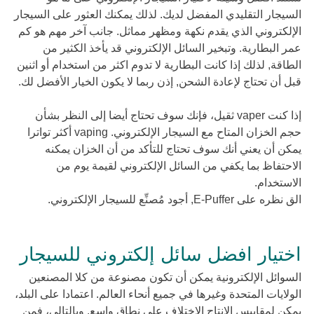
السيجار التقليدي المفضل لديك. لذلك يمكنك العثور على السيجار
الإلكتروني الذي يقدم نكهة ومظهر مماثل. جانب آخر مهم هو كم
عمر البطارية. وتبخير السائل الإلكتروني قد يأخذ الكثير من
الطاقة, لذلك إذا كانت البطارية لا تدوم اكثر من استخدام أو اثنين
قبل أن تحتاج لإعادة الشحن, إذن ربما لا يكون الخيار الأفضل لك.
إذا كنت vaper ثقيل، فإنك سوف تحتاج أيضا إلى النظر بشأن
حجم الخزان المتاح مع السيجار الإلكتروني. vaping أكثر تواترا
يمكن أن يعني أنك سوف تحتاج للتأكد من أن الخزان يمكنه
الاحتفاظ بما يكفي من السائل الإلكتروني لقيمة يوم من
الاستخدام.
الق نظره على E-Puffer, أجود مُصنِّع للسيجار الإلكتروني.
اختيار افضل سائل إلكتروني للسيجار
السوائل الإلكترونية يمكن أن تكون مصنوعة من كلا المصنعين
الولايات المتحدة وغيرها في جميع أنحاء العالم. اعتمادا على البلد،
يمكن لمقاييس الإنتاج الاختلاف على نطاق واسع. وبالتالي، فمن