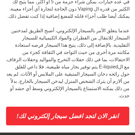
في عده خيارات. يمكن شراء حزمة من 5 أو أكثر، مما يتيح لك
الكثير من قدره ال Vaping دون الحاجة لتجارة أي أجزاء معينة.
يمكنك أيضا طلب أجزاء قابله للمضغ إضافية إذا كنت تفضل ذلك.
عندما يتعلق الأمر بالسيجار الإلكتروني، أصبح الطريق لمدخنين
السيجار للانتقال من القطران والمواد الكيميائية للسيجار
التقليدية. بالإضافة إلى ذلك، يتيح هذا السيجار فرصه استعادة
مكانته مرة أخرى من حيث التواجد في الثقافة كجزء من
الاحتفالات، بما في ذلك حفلات التخرج والمواليد وحفلات الزفاف.
مع الE-liquied يتم توفير بخار مياه طبيعية، فلا داعي للقلق
حول رائحه دخان السيجار المتبقية على الملابس أو الأثاث. لم يعد
من ألازم آن يترك الشخص المنزل ليدخن السيجار بالخارج. بدلاً
من ذلك يمكنه الاستمتاع بالسيجار الإلكتروني وسط أي حشد أو
حدث.
انقر الان لتجد افضل سيجار إلكتروني لك!