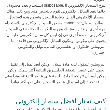
لنوع السيجار الإلكتروني الdisposable (يستخدم بعدد محدود) ,
حالما ينفد السائل الإلكتروني تقوم بالتخلص منه. ومع ذلك، هناك
السيجار الإلكتروني القابل لإعادة الشحن. وتسمح هذه لاستبدال
البطاريات، والcartomizer وشحن السيجار الإلكتروني للاستخدام
مرة أخرى. و هذا يسمح لك بتجربه النكهات المختلفة في السيجار
آلإلكترونى. نقطهً أخرى هي إن ليس كل سائل إلكتروني عليه أن
يحتوى على نيكوتين. ويتكون السائل الإلكتروني من قاعدة إما
البروبيلين جليكول أو الغليسرين النباتي، توابل والنيكوتين
اختياري.
البروبيلين غليكول لديه مادة سيلان، ولكن أيضا يميل إلى تقليل
الحمل على عنصر التدفئة. الجليسرين النباتية أكثر سمكا، ولكن
يمكن أيضا أن تتراكم المادة اللزجة على عنصر التدفئة، وهذا يعني
أنك قد تحتاج إلى استبدال عنصر التسخين على نحو أكثر تواتراً.
كيف تختار افضل سيجار إلكتروني
تستند أفضل وسيلة لاختيار السيجار الإلكتروني على ما هو