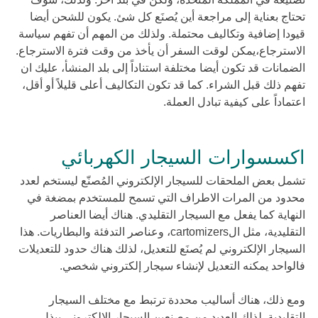
تحتاج بعناية إلى مراجعة أين يُصنَع كل شئ. يكون للشحن أيضا
قيودا إضافية وتكاليف محتملة. ولذلك من المهم أن تفهم سياسة
الاسترجاع،يمكن لوقت السفر أن يأخذ من وقت فترة الاسترجاع.
الضمانات قد تكون أيضا مختلفة استناداً إلى بلد المنشأ، عليك ان
تفهم ذلك قبل الشراء. كما قد تكون التكاليف أعلى قليلاً أو أقل،
اعتماداً على كيفية تبادل العملة.
اكسسوارات السيجار الكهربائي
تشمل بعض الملحقات للسيجار الإلكتروني المُصنّع ليستخم لعدد
محدود من المرات الاطراف التي تسمح للمستخدم بمضغة في
النهاية كما يفعل مع السيجار التقليدي. هناك أيضا العناصر
التقليدية، مثل الcartomizers، وعناصر التدفئة والبطاريات. هذا
السيجار الإلكتروني لم يُصنَع للتعديل، لذلك هناك حدود للتعديلات
فالواحد يمكنه التعديل لإنشاء سيجار إلكتروني شخصي.
ومع ذلك، هناك أساليب محددة ترتبط مع مختلف السيجار
التقليدية, لذلك العديد من مصنعين السيجار الإلكتروني يبذل