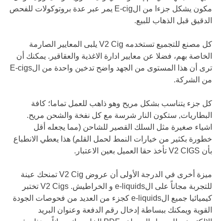
مكون يشكل جزءا من الE-cig يمر عبر عدة بروتوكولات للفحص
الدقيق قبل الذهاب للبيع.
كل مصنع للتجميع تستخدمه V2 Cig يلبى المعايير الصارمة
الخاصة بهم، فضلا عن معايير ادارة الاغذية والعقاقير. يمكنك أن
ترى أن هذا المستوى من الجهد واضح تدخين واحدة من الE-cigs
من الشركة.
كل جزء يتناسب بشكل مريح وهو ذاهب للعمل تماما؛ كافة
البطاريات, ستكون النار شرسة مع كل نفخة والشحن مريح.
اشياء صغيرة مثل السلك القصير للشاحن (مما يجعله أقل
خطورة بكثير من خيارات النمط لحمل القلم) هذا يعطي الانطباع
بأن V2 CIGS تأخذ حقا العميل بعين الاعتبار.
ميزة أخرى في الدرجة الأولى أن عروض V2 Cig تمنحك عينة
للتجربة مجاناً على الe-liquids و الخراطيش. V2 Cigs تختبر
كيميائيا جميع الe-liquids كجزء من العديد من فحوصات الجودة
القوية ويمكنك ببساطة إدخال رقم الدفعة وعنوان البريد