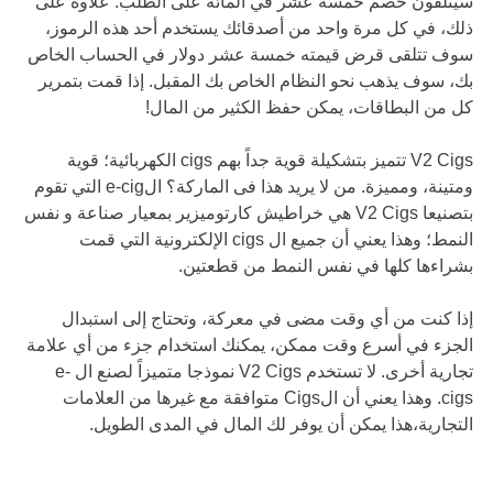
سيتلقون خصم خمسة عشر في المائة على الطلب. علاوة على
ذلك، في كل مرة واحد من أصدقائك يستخدم أحد هذه الرموز،
سوف تتلقى قرض قيمته خمسة عشر دولار في الحساب الخاص
بك، سوف يذهب نحو النظام الخاص بك المقبل. إذا قمت بتمرير
كل من البطاقات، يمكن حفظ الكثير من المال!
V2 Cigs تتميز بتشكيلة قوية جداً بهم cigs الكهربائية؛ قوية
ومتينة، ومميزة. من لا يريد هذا فى الماركة؟ الe-cig التي تقوم
بتصنيعا V2 Cigs هي خراطيش كارتوميزير بمعيار صناعة و نفس
النمط؛ وهذا يعني أن جميع ال cigs الإلكترونية التي قمت
بشراءها كلها في نفس النمط من قطعتين.
إذا كنت من أي وقت مضى في معركة، وتحتاج إلى استبدال
الجزء في أسرع وقت ممكن، يمكنك استخدام جزء من أي علامة
تجارية أخرى. لا تستخدم V2 Cigs نموذجا متميزاً لصنع ال e-
cigs. وهذا يعني أن الCigs متوافقة مع غيرها من العلامات
التجارية،هذا يمكن أن يوفر لك المال في المدى الطويل.