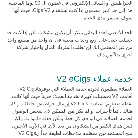
الخراطيش أو السائل الإلكتروني في غضون ال 90 يوما الماضية.
هذا إلى حد كبير مضمون إذا كنت تستخدم Cigs V2، حيث أنها
سوف تستمر مدى الحياة.
الحد الأقصى لعدد البدائل يمكن أن يكون مشكلة، لكن إذا كنت قد
حصلت حتى على أربع وحدات معيبة في ان واحد من مصنع واحد
من غير المحتمل أنك لن تطلب استرداد المال واختيار شركة
أخرى بدلاً من ذلك.
خدمة عملاء V2 eCigs
العملاء يتطلعون لجودة خدمة العملاء التي توفرهاV2 Cigs.
أقامت V2 تحسينات كبيرة لخدمة العملاء حديثاً حيث أنها كانت
نقطة ضعفهم. اعتادت V2 Cigs إرسال خراطيش خاطئة, و كان
هناك دائماً تأخيرات, و لم يكن من الممكن لأي شخص الوصول
لخدمة العملاء. فى الواقع، كل خطأ يمكن فعله قاموا به. ولكن
ليس هناك الكثير من الشكاوى من بعد الآن. في الآونة الأخيرة،
منح المستخدمين معظمه ملاحظات لطيفة جداً لV2 Cigs