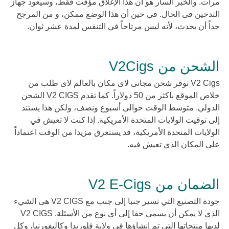
مرات. والخبر السار هو أن هذا الإغلاق مؤقت فقط، وسيعود جهاز
التدخين فى الحال. في حين أن هذا الوضع ممكن، و من المرجح
جداً أن يحدث، لأنه ليس مرتاحاً في التنفس لمدة عشر ثوان.
الشحن من V2Cigs
V2 Cigs توفر شحن مجانى لاى مكان بالعالم لاى طلب من
خلاص الموقع باكثر من 50 دولاراً. كما تقدم V2 CIGS الشحن
الدولي. متوسط الوقت حوالي أسبوع ونصف، ولكن هذا يستند
إلى توقيت الولايات المتحدة الأمريكية. إذا كنت لا تعيش في
الولايات المتحدة الأمريكية، قد يستغرق مزيدا من الوقت اعتماداً
على المكان الذي تعيش فيه.
الضمان من V2 E-Cigs
جودة التصنيع التي تسير جنبا إلى جنب مع V2 CIGS هى الشيء
الذي لا يمكن أن يسمى حقا إلى أي نوع من الأسئلة. V2 CIGS
لديها منتجاتها التي تم إنشاؤها في ولاية فلوريدا وكاليفورنيا، وكل