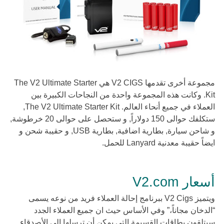
مجموعة أخرى تقدمها V2 CIGS هي The V2 Ultimate Starter
Kit. وكانت هذه المجموعة واحدة من النجاحات الكبيرة بين
العملاء في جميع أنحاء العالم. The V2 Ultimate Starter Kit,
ستكلفك حوالى 150 دولاراً, و ستحصل على حوالى 20 خرطوشة,
و شاحن سيارة, بطارية اضافية, بطارية USB, و حقيبة شحن و
ايضاً حقيبة معدنية Lanyard للحمل.
أسعار V2.com
ويتميز V2 Cigs ببرنامج إحالة العملاء فريد من نوعه يسمى
“الدخان مجاناً،” وفي الأساس حيث ان جميع العملاء الجدد
سيتلقون بطاقات القسيمة التى يمكن أن ترسلها الى الأصدقاء