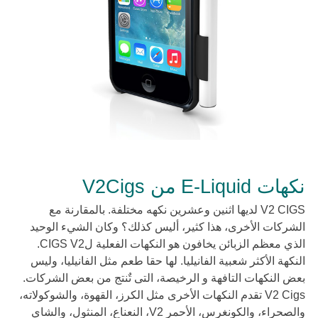
نكهات E-Liquid من V2Cigs
V2 CIGS لديها اثنين وعشرين نكهه مختلفة. بالمقارنة مع
الشركات الأخرى، هذا كثير، أليس كذلك؟ وكان الشيء الوحيد
الذي معظم الزبائن يخافون هو النكهات الفعلية لCIGS V2.
النكهة الأكثر شعبية الفانيليا. لها حقا طعم مثل الفانيليا، وليس
بعض النكهات التافهة و الرخيصة، التى تٌنتج من بعض الشركات.
V2 Cigs تقدم النكهات الأخرى مثل الكرز، القهوة، والشوكولاته،
والصحراء، والكونغرس، الأحمر V2، النعناع، المنثول، والشاي