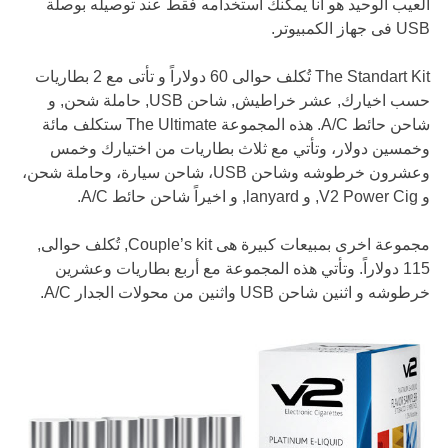
العيب الوحيد هو انا يمكنك استخدامه فقط عند توصيله بوصلة
USB فى جهاز الكمبيوتر.
The Standart Kit تُكلف حوالى 60 دولاراً و تأتى مع 2 بطاريات
حسب اخيارك, عشر خراطيش, شاحن USB, حاملة شحن, و
شاحن حائط A/C. هذه المجموعة The Ultimate ستكلف مائة
وخمسين دولار، وتأتي مع ثلاث بطاريات من اختيارك وخمس
وعشرون خرطوشه وشاحن USB، شاحن سيارة، وحاملة شحن،
و V2 Power Cig, و lanyard, و اخيراً شاحن حائط A/C.
مجموعة اخرى بمبيعات كبيرة هى Couple’s kit, تُكلف حوالى,
115 دولاراً. وتأتي هذه المجموعة مع أربع بطاريات وعشرين
خرطوشه و اثنين شاحن USB واثنين من محولات الجدار A/C.