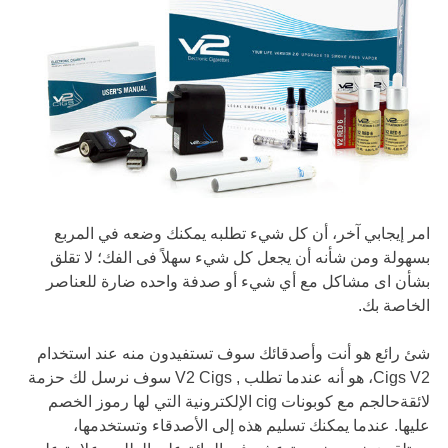
امر إيجابي آخر، أن كل شيء تطلبه يمكنك وضعه في المربع
بسهولة ومن شأنه أن يجعل كل شيء سهلاً فى الفك؛ لا تقلق
بشأن اى مشاكل مع أي شيء أو صدفة واحده ضارة للعناصر
الخاصة بك.
شئ رائع هو أنت وأصدقائك سوف تستفيدون منه عند استخدام
Cigs V2، هو أنه عندما تطلب , V2 Cigs سوف نرسل لك حزمة
لائقةحالجم مع كوبونات cig الإلكترونية التي لها رموز الخصم
عليها. عندما يمكنك تسليم هذه إلى الأصدقاء وتستخدمها،