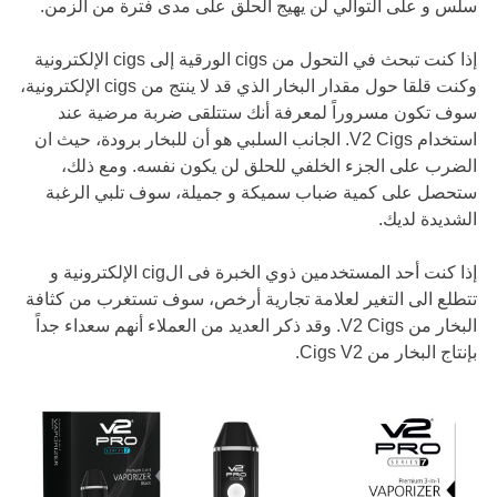
سلس و على التوالي لن يهيج الحلق على مدى فترة من الزمن.
إذا كنت تبحث في التحول من cigs الورقية إلى cigs الإلكترونية
وكنت قلقا حول مقدار البخار الذي قد لا ينتج من cigs الإلكترونية،
سوف تكون مسروراً لمعرفة أنك ستتلقى ضربة مرضية عند
استخدام V2 Cigs. الجانب السلبي هو أن للبخار برودة، حيث ان
الضرب على الجزء الخلفي للحلق لن يكون نفسه. ومع ذلك،
ستحصل على كمية ضباب سميكة و جميلة، سوف تلبي الرغبة
الشديدة لديك.
إذا كنت أحد المستخدمين ذوي الخبرة فى الcig الإلكترونية و
تتطلع الى التغير لعلامة تجارية أرخص، سوف تستغرب من كثافة
البخار من V2 Cigs. وقد ذكر العديد من العملاء أنهم سعداء جداً
بإنتاج البخار من Cigs V2.