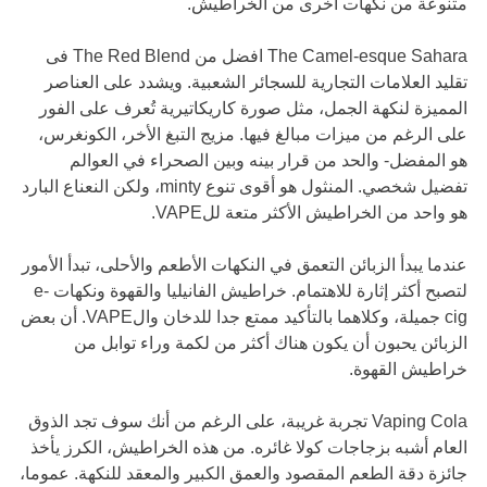
متنوعة من نكهات أخرى من الخراطيش.
The Camel-esque Sahara افضل من The Red Blend فى
تقليد العلامات التجارية للسجائر الشعبية. ويشدد على العناصر
المميزة لنكهة الجمل، مثل صورة كاريكاتيرية تُعرف على الفور
على الرغم من ميزات مبالغ فيها. مزيج التبغ الأخر، الكونغرس،
هو المفضل- والحد من قرار بينه وبين الصحراء في العوالم
تفضيل شخصي. المنثول هو أقوى تنوع minty، ولكن النعناع البارد
هو واحد من الخراطيش الأكثر متعة للVAPE.
عندما يبدأ الزبائن التعمق في النكهات الأطعم والأحلى، تبدأ الأمور
لتصبح أكثر إثارة للاهتمام. خراطيش الفانيليا والقهوة ونكهات e-
cig جميلة، وكلاهما بالتأكيد ممتع جدا للدخان والVAPE. أن بعض
الزبائن يحبون أن يكون هناك أكثر من لكمة وراء توابل من
خراطيش القهوة.
Vaping Cola تجربة غريبة، على الرغم من أنك سوف تجد الذوق
العام أشبه بزجاجات كولا غائره. من هذه الخراطيش، الكرز يأخذ
جائزة دقة الطعم المقصود والعمق الكبير والمعقد للنكهة. عموما،