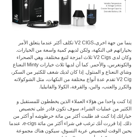
ينما من جهة اخرى،V2 CIGS تكلف أكثر عندما يتعلق الأمر
بخياراتهم فى النكهة، ولكن لديهم كمية واسعة من الخيارات.
وكان لدى V2 Cigs ثلاث امزجة لتبغ مختلفة، وهي الصحراء
والكونغرس، والأحمر. كما أن لديها ثلاث خيارات Minty النعناع
وشاي النعناع و المنثول. إذا كان لديك شغف للكثير من السكر،
V2 Cig تقدم عدة أنواع مختلفة من النكهات، مثل الشوكولاته
والكرز والعنب، والبن، والقرفة، الكولا والفانيليا.
إذا كنت واحدا من هؤلاء العملاء الذين يخططون للمستقبل و
الكثير من عمليات الشراء، سوف تكون قادر على تخصيص
خياراتك إذا كنت قد طلبت أكثر من مائة خرطوشه آو أكثر من
ذلك. إذا قررت أنك ترغب في شراء أكثر من مائة e-cigs، عندما
يحين الوقت لتخصيص عربة التسوق، سيكون هناك مجموعة