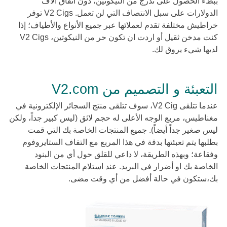
ببطء الحصول على تدرج من النيكوتين، دون أنفاق آلاف
الدولارات على سبل الانتصاف التي لن تعمل. V2 Cigs توفر
خراطيش مختلفة تقدم لعملائها عبر جميع الأنواع والأطياف؛ إذا
كنت مدخن ثقيل أو اردت ان تكون حر من النيكوتين، V2 Cigs
لديها شيء يروق لك.
التعبئة و التصميم من V2.com
عندما تتلقى V2 Cig، سوف تتلقى منتج السجائر الإلكترونية في
مغناطيس، مربع الوجه الأعلى له حجم لائق (ليس كبير جداً، ولكن
ليس صغير جداً أيضاً). جميع المنتجات الخاصة بك التي قمت
بطلبها يتم تعبئتها بدقة في هذا المربع مع التفاف الستايروفوم
وفقاعة؛ وبهذه الطريقة، لا داعي للقلق حول أي من البنود
الخاصة بك او أضرار في البريد. عند استلام المنتجات الخاصة
بك،ستكون في حالة أفضل من أي وقت مضى.