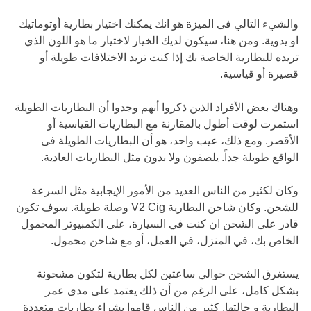
والشيء التالي فى الميزة هو انك يمكنك اختيار بطارية أوتوماتيك
او يدوية. ومن هنا، سيكون لديك الخيار لاختيار ما هو اللون الذي
تريده للبطارية الخاصة بك إذا كنت تريد الاختلافات طويلة أو
قصيرة أو قياسية.
وهناك بعض الأفراد الذين ذكروا أنهم وجدوا أن البطاريات الطويلة
استمرت لوقت أطول بالمقارنة مع البطاريات القياسية أو
الأقصر. ومع ذلك، عيب واحد، هو أن البطاريات الطويلة فى
الواقع طويلة جداً. يلصقون ولا بدون مثل البطاريات العادية.
وكان لكثير من الناس العديد من الأمور الإيجابية مثل السرعة
للشحن. وكان شاحن البطارية V2 Cig وصلة طويلة. سوف تكون
قادر على الشحن ان كنت في السيارة، على الكمبيوتر المحمول
الخاص بك، في المنزل، في العمل، أو مع شاحن محمول.
يستغرق الشحن حوالي ساعتين لكل بطارية لتكون مشحونة
بشكل كامل، على الرغم من أن ذلك يعتمد على مدى عمر
البطارية و حالتها. كثير من الناس قاموا بشراء بطاريات متعددة