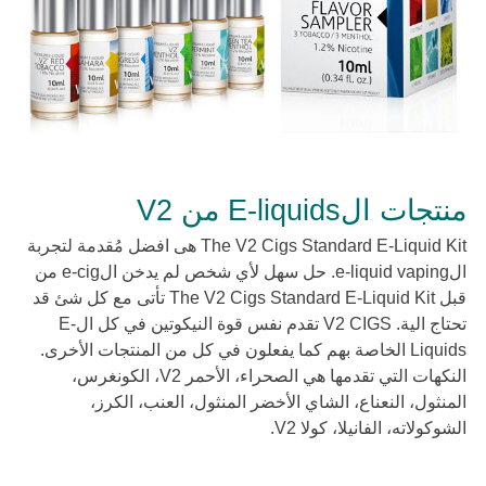
منتجات الE-liquids من V2
The V2 Cigs Standard E-Liquid Kit هى افضل مُقدمة لتجربة
الe-liquid vaping. حل سهل لأي شخص لم يدخن الe-cig من
قبل The V2 Cigs Standard E-Liquid Kit تأتى مع كل شئ قد
تحتاج الية. V2 CIGS تقدم نفس قوة النيكوتين في كل الE-
Liquids الخاصة بهم كما يفعلون في كل من المنتجات الأخرى.
النكهات التي تقدمها هي الصحراء، الأحمر V2، الكونغرس،
المنثول، النعناع، الشاي الأخضر المنثول، العنب، الكرز،
الشوكولاته، الفانيلا، كولا V2.