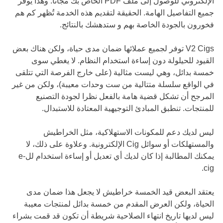
الإلكتروني للوصول إلى ملف PDF الخاص بك مجاناً. وهذا يوفر
جميع التفاصيل الهامة. الحقيقة لتقديم هذه الخدمة تُظهر كم هم
فخورون بالجودة الخاصة بهم و ستدهشك بالنتائج.
V2 Cigs توفر لجميع عملائها ضمان مدى حياة، ولكن هناك بعض
القيود للحيلولة دون إساءة استخدام النظام. لا يغطي سوى
خمسة بدائل، وهي ليست مثالية (على خارج الفرصة التي تتلقى
في الواقع سلسلة متتالية من ست وحدات معيبة)، ولكن من غير
المرجح أن تشكل قضية هامة بالفعل نظرا لجودة التصنيع
للمنتجات. تنطبق المبادئ التوجيهية المعتادة للاستبدال.
ليس لديك دعم للمكونات الاستهلاكية، مثل الخراطيش
والمستهلكات أو سوائل Cig الإلكترونية. وعلاوة على ذلك، لا
يمكنك المطالبة إذا كان لديك أي تعديل أو إساءة استخدام للe-
cig.
يعتقد البعض قيد الخمسة خراطيش لا يجعل هذا ضمان مدى
الحياة، ولكن العرض المقدم من خمسة بدائل لمنتجات معيبة
ليس لديها تاريخ انتهاء الصلاحية شريطة أن تكون قد قمت بشراء