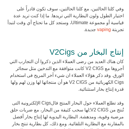
وفي كلتا الحالتين، مع كلتا الحالتين، سوف تكون قادراً على
اختيار الطول ولون البطارية التي تريدها. ما إذا كنت تريد عدة
قياسية أو مجموعة Ultimate، وستجد كل ما تحتاج أي وقت لتبدأ
تجربتة
vaping
جديدة.
إنتاج البخار من V2Cigs
كان هناك العديد من رضى العملاء الذين ذكروا أن التجارب التي
أجروها مع V2 CIGS كانت متوافقة مع التدخين مثل سجائر
الورق. وقد ذكر هؤلاء العملاء ان شيء آخر المريح فى استخدام
Cigs الكهربائية من V2 CIGS هو أن منتجاتها لها وزن لهم ولها
قدرة إنتاج بخار استثنائية.
وقد تطلع العملاء حول البخار المنتج فالCigs الإلكترونية التى
تُنتج من V2 CIGS;لها سحب كثيفة من البخار، مع ضربات حلق
مرضية وقوية، ومدهشة. البطارية اليدوية لها إنتاج بخار أفضل
بالمقارنة مع البطارية التلقائية. ومع ذلك، كل بطارية تنتج بخار