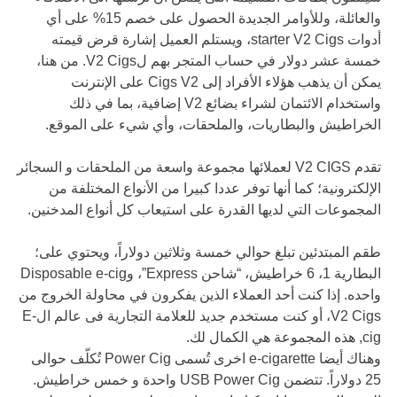
والعائلة، وللأوامر الجديدة الحصول على خصم 15% على أي
أدوات starter V2 Cigs، ويستلم العميل إشارة قرض قيمته
خمسة عشر دولار في حساب المتجر بهم لV2 Cigs. من هنا،
يمكن أن يذهب هؤلاء الأفراد إلى Cigs V2 على الإنترنت
واستخدام الائتمان لشراء بضائع V2 إضافية، بما في ذلك
الخراطيش والبطاريات، والملحقات، وأي شيء على الموقع.
تقدم V2 CIGS لعملائها مجموعة واسعة من الملحقات و السجائر
الإلكترونية؛ كما أنها توفر عددا كبيرا من الأنواع المختلفة من
المجموعات التي لديها القدرة على استيعاب كل أنواع المدخنين.
طقم المبتدئين تبلغ حوالي خمسة وثلاثين دولاراً، ويحتوي على؛
البطارية 1، 6 خراطيش، “شاحن Express”، وDisposable e-cig
واحده. إذا كنت أحد العملاء الذين يفكرون في محاولة الخروج من
V2 Cigs، أو كنت مستخدم جديد للعلامة التجارية فى عالم الE-
cig, هذه المجموعة هي الكمال لك.
وهناك أيضا e-cigarette اخرى تُسمى Power Cig تُكلّف حوالى
25 دولاراً. تتضمن USB Power Cig واحدة و خمس خراطيش.