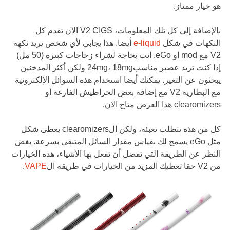
هو خيار ممتاز.
بالإضافة إلى كل تلك المعلومات، V2 CIGS الآن تقدم كل
النكهات في شكل
e-liquid
أيضا. هذا يجابي لأي شخص يريد نكهة
V2 مع mod او eGo. انت بحاجة لشراء زجاجات كبيرة (50 مل)
إذا كنت تريد عصير مناسب24mg، 18mg ولكن أكثر المدخنين
يبحثون عن التغير. يمكنك أيضا استخدام هذه السوائل الإلكترونية
مع البطارية V2 مع إضافة بعض الخراطيش الفارغة أو
clearomizers هذا العرض متاح الان.
كل من هذه تتطلب تعبئة، ولكن الclearomizers يعطى شكل
مثل eGo يسمح لك بقياس مقدار السائل المتبقى بسرعة. بغض
النظر عن الطريقة التي تفضل أن تفعل بها الأشياء، هذه الخيارات
من V2 حقا تعطيك المزيد من الخيارات في طريقة ال
VAPE
.